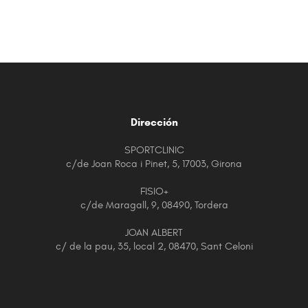
Dirección
SPORTCLINIC
c/de Joan Roca i Pinet, 5, 17003, Girona
FISIO+
c/de Maragall, 9, 08490, Tordera
JOAN ALBERT
c/ de la pau, 35, local 2, 08470, Sant Celoni