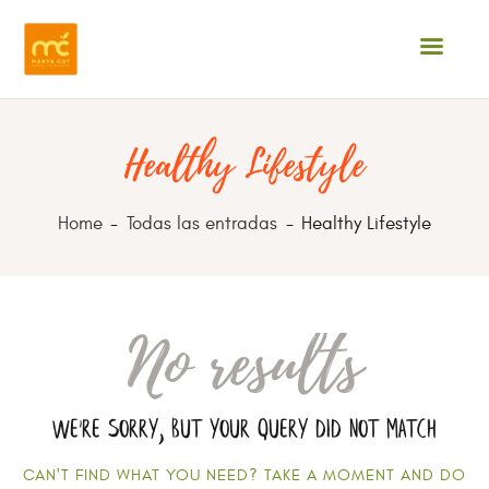
Healthy Lifestyle
INICIO
¿QUIÉN SOY?
Home
Todas las entradas
Healthy Lifestyle
SERVICIOS
OPINIONES
No results
BLOG
CONTACTO
We're sorry, but your query did not match
CAN'T FIND WHAT YOU NEED? TAKE A MOMENT AND DO