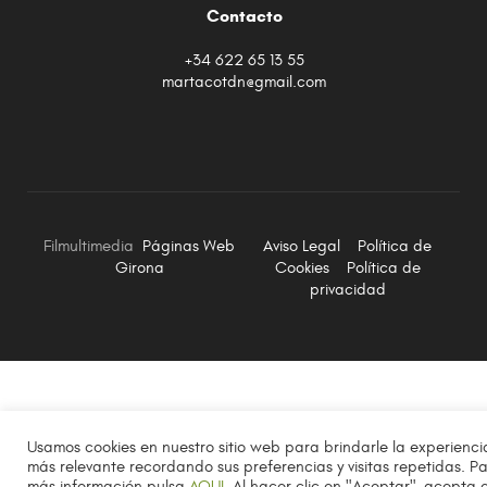
Contacto
+34 622 65 13 55
martacotdn@gmail.com
Filmultimedia
Páginas Web
Aviso Legal
Política de
Girona
Cookies
Política de
privacidad
Usamos cookies en nuestro sitio web para brindarle la experienci
más relevante recordando sus preferencias y visitas repetidas. P
más información pulsa
AQUI
. Al hacer clic en "Aceptar", acepta e